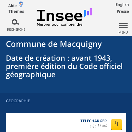
English
Aide
Thèmes
Presse
RECHERCHE
MENU
Commune
de
Macquigny
Date de création
: avant 1943,
première édition du Code officiel
géographique
GÉOGRAPHIE
TÉLÉCHARGER
(zip, 13 ko)