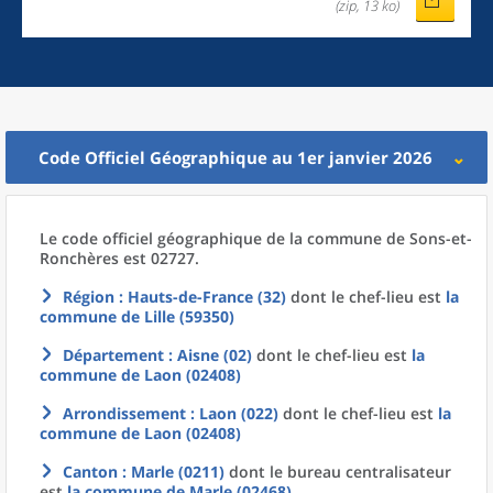
(zip, 13 ko)
Code Officiel Géographique au 1er janvier 2026
Le code officiel géographique
de la
commune
de
Sons-et-
Ronchères est 02727.
Région
: Hauts-de-France (32)
dont le chef-lieu est
la
commune
de
Lille (59350)
Département
: Aisne (02)
dont le chef-lieu est
la
commune
de
Laon (02408)
Arrondissement
: Laon (022)
dont le chef-lieu est
la
commune
de
Laon (02408)
Canton
: Marle (0211)
dont le bureau centralisateur
est
la commune
de
Marle (02468)