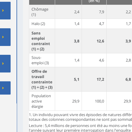
(en %)
Chômage
2,4
7,9
2,2
(1)
Halo (2)
1,4
4,7
1,7
Sans
emploi
3,8
12,6
3,9
contraint
(1) + (2)
Sous-
1,4
4,6
2,8
emploi (3)
Offre de
travail
5,1
17,2
6,8
contrainte
(1) + (2) + (3)
Population
active
29,9
100,0
29,9
élargie
1. Un individu pouvant vivre des épisodes de natures différ
totaux des colonnes correspondantes ne sont pas sommab
Lecture : 5,4 millions de personnes ont été au moins une 
l'année suivant leur première interrogation dans l'enquête 