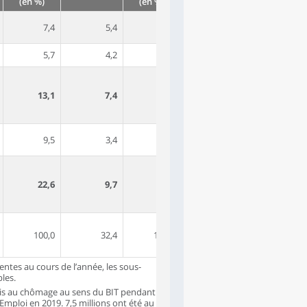
(en %)
(en %)
(en %)
7,4
5,4
16,8
5,4
16,7
5,7
4,2
12,8
4,6
14,4
13,1
7,4
22,7
7,5
23,2
9,5
3,4
10,5
7,1
21,8
22,6
9,7
29,9
13,2
41,0
100,0
32,4
100,0
32,3
100,0
entes au cours de l’année, les sous-
les.
fois au chômage au sens du BIT pendant
Emploi en 2019. 7,5 millions ont été au