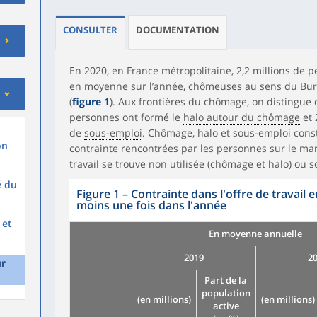
CONSULTER
DOCUMENTATION
En 2020, en France métropolitaine, 2,2 millions de p
en moyenne sur l’année,
chômeuses au sens du Burea
(
figure 1
). Aux frontières du chômage, on distingue 
personnes ont formé le
halo autour du chômage
et 
de
sous-emploi
. Chômage, halo et sous-emploi cons
on
contrainte rencontrées par les personnes sur le marc
travail se trouve non utilisée (chômage et halo) ou s
é du
Figure 1
–
Contrainte dans l'offre de travail
moins une fois dans l'année
 et
En moyenne annuelle
2019
2
ur
Part de la
population
(en millions)
(en millions)
active