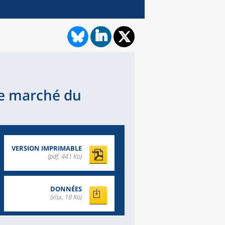
le marché du
VERSION IMPRIMABLE
(pdf, 441 Ko)
DONNÉES
(xlsx, 18 Ko)