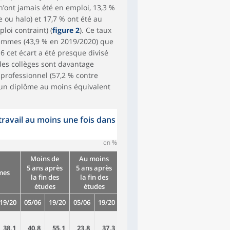
n’ont jamais été en emploi, 13,3 %
 ou halo) et 17,7 % ont été au
loi contraint) (
figure 2
). Ce taux
 femmes (43,9 % en 2019/2020) que
 cet écart a été presque divisé
des collèges sont davantage
 professionnel (57,2 % contre
 d’un diplôme au moins équivalent
travail au moins une fois dans
en %
Moins de
Au moins
5 ans après
5 ans après
mes
la fin des
la fin des
études
études
19/20
05/06
19/20
05/06
19/20
38,1
40,8
55,1
23,8
37,3