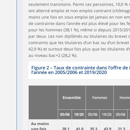
seulement transitoire. Parmi ces personnes, 10,0 % 
ont alterné emploi et non emploi contraint (chômage
moins une fois en sous emploi (et jamais en non emp
de contrainte dans l’année est plus élevé pour les
pour les hommes (38,1 %), même si depuis 2015/2016
par deux. Les non diplômés ou titulaires du brevet 
contraints que les titulaires d’un bac ou d’un brevet
42,9 %) et surtout deux fois plus que les titulaires
au niveau bac+2 (28,2 %).
Figure 2
–
Taux de contrainte dans l’offre de 
l’année en 2005/2006 et 2019/2020
Ensemble
Femmes
Hom
05/06
19/20
05/06
19/20
05/06
Au moins
une fois
28,1
41,0
35,3
43,9
21,3