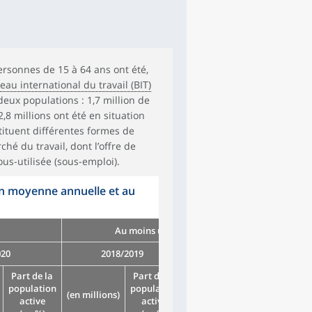
ersonnes de 15 à 64 ans ont été,
u international du travail (BIT)
deux populations : 1,7 million de
2,8 millions ont été en situation
tituent différentes formes de
hé du travail, dont l’offre de
ous-utilisée (sous-emploi).
 en moyenne annuelle et au
1
Au moins une fois dans l’année
020
2018/2019
2019/2020
Part de la
Part de la
Part de la
population
population
population
(en millions)
(en millions)
active
active
active