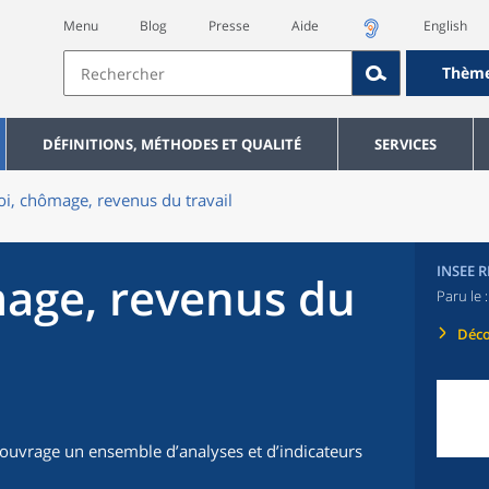
Menu
Blog
Presse
Aide
English
Thèm
DÉFINITIONS, MÉTHODES ET QUALITÉ
SERVICES
i, chômage, revenus du travail
INSEE 
age, revenus du
Paru le 
Déco
t ouvrage un ensemble d’analyses et d’indicateurs