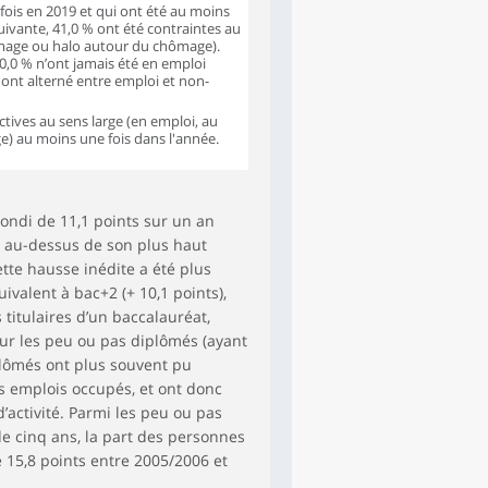
fois en 2019 et qui ont été au moins
suivante, 41,0 % ont été contraintes au
hômage ou halo autour du chômage).
0,0 % n’ont jamais été en emploi
ont alterné entre emploi et non-
tives au sens large (en emploi, au
) au moins une fois dans l'année.
bondi de 11,1 points sur un an
nts au-dessus de son plus haut
ette hausse inédite a été plus
ivalent à bac+2 (+ 10,1 points),
 titulaires d’un baccalauréat,
our les peu ou pas diplômés (ayant
iplômés ont plus souvent pu
es emplois occupés, et ont donc
’activité. Parmi les peu ou pas
de cinq ans, la part des personnes
 15,8 points entre 2005/2006 et