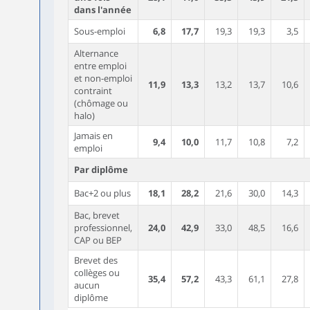
dans l'année
Sous-emploi
6,8
17,7
19,3
19,3
3,5
Alternance
entre emploi
et non-emploi
11,9
13,3
13,2
13,7
10,6
contraint
(chômage ou
halo)
Jamais en
9,4
10,0
11,7
10,8
7,2
emploi
Par diplôme
Bac+2 ou plus
18,1
28,2
21,6
30,0
14,3
Bac, brevet
professionnel,
24,0
42,9
33,0
48,5
16,6
CAP ou BEP
Brevet des
collèges ou
35,4
57,2
43,3
61,1
27,8
aucun
diplôme