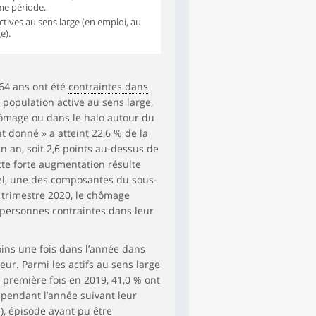
me période.
tives au sens large (en emploi, au
e).
 64 ans ont été
contraintes dans
population active au sens large,
hômage ou dans le halo autour du
t donné » a atteint 22,6 % de la
un an, soit 2,6 points au-dessus de
tte forte augmentation résulte
el, une des composantes du sous-
e trimestre 2020, le chômage
s personnes contraintes dans leur
ns une fois dans l’année dans
eur. Parmi les actifs au sens large
 première fois en 2019, 41,0 % ont
 pendant l’année suivant leur
), épisode ayant pu être