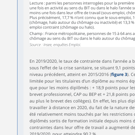
Lecture : parmi les personnes interrogées pour la première 
une fois en activité au sens du BIT ou dans le halo l’année 
moins une fois dans leur offre de travail (sous-emploi, c
Plus précisément, 17,7 % n’ont connu que le sous‑emploi, 1
(chômage, halo autour du chômage ou inactivité) et 13,3 % 
emploi contraint (chômage ou halo).
Champ : France métropolitaine, personnes de 15 à 64 ans ac
chômage au sens du BIT ou dans le halo autour du chômage
Source : Insee, enquêtes Emploi.
En 2019/2020, le taux de contrainte dans l’année a 
sous l’effet de la crise sanitaire, se situant 9,1 poi
niveau précédent, atteint en 2015/2016 (
figure 3
). C
limitée pour les titulaires d’un diplôme au moins équ
que pour les moins diplômés : + 18,9 points pour les
brevet professionnel, CAP ou BEP et + 21,8 points p
au plus le brevet des collèges). En effet, les plus d
travailler à distance en 2020, du fait de la nature d
été relativement moins touchés par les restrictions d
diplômés sortis de formation initiale depuis moins 
contraintes dans leur offre de travail a augmenté de
2019/2020, pour atteindre 90,2 %.