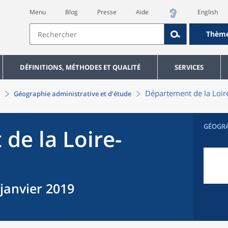
Menu
Blog
Presse
Aide
English
Thèm
DÉFINITIONS, MÉTHODES ET QUALITÉ
SERVICES
Département
de la
Loir
Géographie administrative et d’étude
GÉOGR
t
de la
Loire-
 janvier 2019