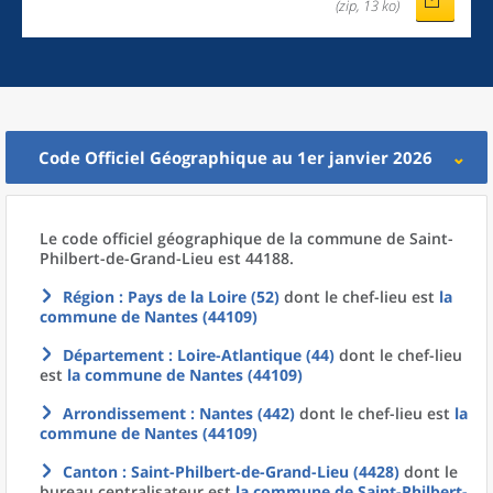
(zip, 13 ko)
Code Officiel Géographique au 1er janvier 2026
Le code officiel géographique
de la
commune
de
Saint-
Philbert-de-Grand-Lieu est 44188.
Région
: Pays de la Loire (52)
dont le chef-lieu est
la
commune
de
Nantes (44109)
Département
: Loire-Atlantique (44)
dont le chef-lieu
est
la commune
de
Nantes (44109)
Arrondissement
: Nantes (442)
dont le chef-lieu est
la
commune
de
Nantes (44109)
Canton
: Saint-Philbert-de-Grand-Lieu (4428)
dont le
bureau centralisateur est
la commune
de
Saint-Philbert-