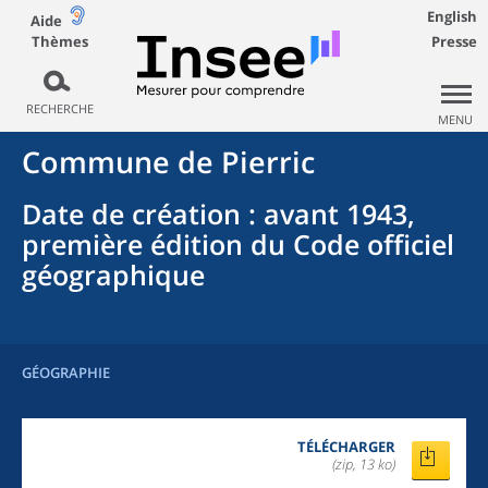
English
Aide
Thèmes
Presse
RECHERCHE
MENU
Commune
de
Pierric
Date de création
: avant 1943,
première édition du Code officiel
géographique
GÉOGRAPHIE
TÉLÉCHARGER
(zip, 13 ko)