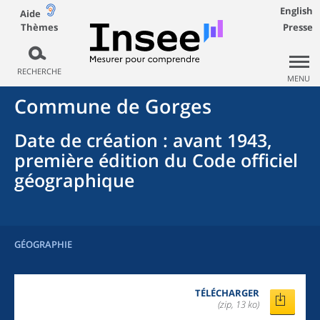
English
Aide
Thèmes
Presse
RECHERCHE
MENU
Commune
de
Gorges
Date de création
: avant 1943,
première édition du Code officiel
géographique
GÉOGRAPHIE
TÉLÉCHARGER
(zip, 13 ko)