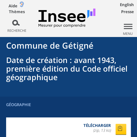
English
Aide
Thèmes
Presse
RECHERCHE
MENU
Commune
de
Gétigné
Date de création
: avant 1943,
première édition du Code officiel
géographique
GÉOGRAPHIE
TÉLÉCHARGER
(zip, 13 ko)