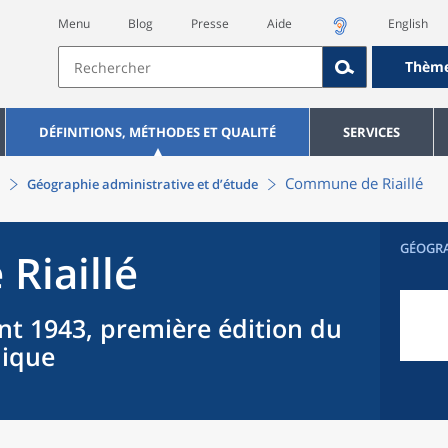
Menu
Blog
Presse
Aide
English
Thèm
DÉFINITIONS, MÉTHODES ET QUALITÉ
SERVICES
Commune
de
Riaillé
Géographie administrative et d’étude
GÉOGR
e
Riaillé
nt 1943, première édition du
hique