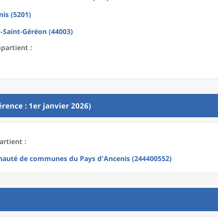
is (5201)
-Saint-Géréon (44003)
ppartient :
rence : 1er janvier 2026)
artient :
uté de communes du Pays d'Ancenis (244400552)