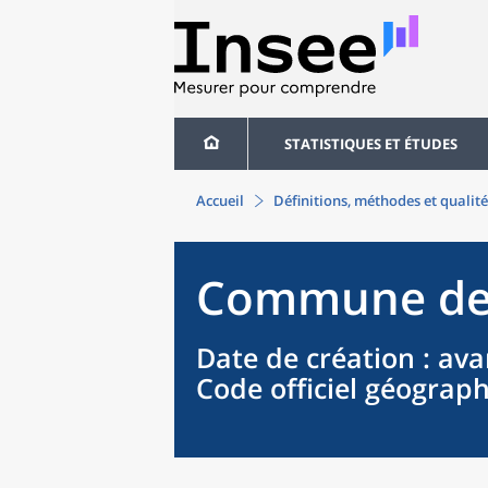
STATISTIQUES ET ÉTUDES
Accueil
Définitions, méthodes et qualité
Commune
d
Date de création
: ava
Code officiel géograp