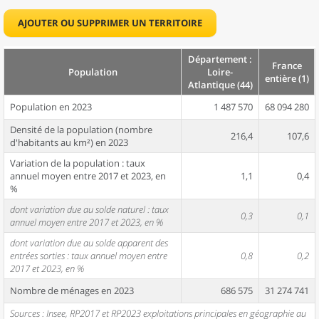
AJOUTER OU SUPPRIMER UN TERRITOIRE
Département :
France
Population
Loire-
entière (1)
Atlantique (44)
Population en 2023
1 487 570
68 094 280
Densité de la population (nombre
216,4
107,6
d'habitants au km²) en 2023
Variation de la population : taux
annuel moyen entre 2017 et 2023, en
1,1
0,4
%
dont variation due au solde naturel : taux
0,3
0,1
annuel moyen entre 2017 et 2023, en %
dont variation due au solde apparent des
entrées sorties : taux annuel moyen entre
0,8
0,2
2017 et 2023, en %
Nombre de ménages en 2023
686 575
31 274 741
Sources : Insee, RP2017 et RP2023 exploitations principales en géographie au