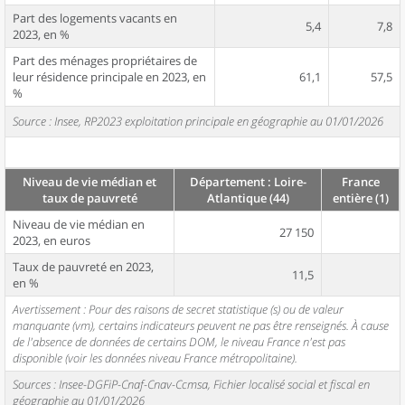
Part des logements vacants en
5,4
7,8
2023, en %
Part des ménages propriétaires de
leur résidence principale en 2023, en
61,1
57,5
%
Source : Insee, RP2023 exploitation principale en géographie au 01/01/2026
Niveau de vie médian et
Département : Loire-
France
taux de pauvreté
Atlantique (44)
entière (1)
Niveau de vie médian en
27 150
2023, en euros
Taux de pauvreté en 2023,
11,5
en %
Avertissement : Pour des raisons de secret statistique (s) ou de valeur
manquante (vm), certains indicateurs peuvent ne pas être renseignés. À cause
de l'absence de données de certains DOM, le niveau France n'est pas
disponible (voir les données niveau France métropolitaine).
Sources : Insee-DGFiP-Cnaf-Cnav-Ccmsa, Fichier localisé social et fiscal en
géographie au 01/01/2026