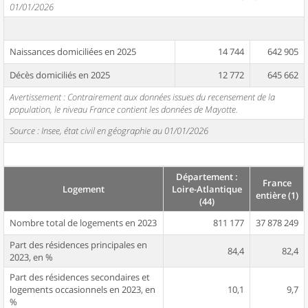
01/01/2026
Naissances domiciliées en 2025
14 744
642 905
Décès domiciliés en 2025
12 772
645 662
Avertissement : Contrairement aux données issues du recensement de la
population, le niveau France contient les données de Mayotte.
Source : Insee, état civil en géographie au 01/01/2026
Département :
France
Logement
Loire-Atlantique
entière (1)
(44)
Nombre total de logements en 2023
811 177
37 878 249
Part des résidences principales en
84,4
82,4
2023, en %
Part des résidences secondaires et
logements occasionnels en 2023, en
10,1
9,7
%