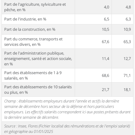
Part de l'agriculture, sylviculture et
4,0
4,8
pêche, en %
Part de l'industrie, en %
6,5
6,3
Part de la construction, en %
10,5
10,9
Part du commerce, transports et
67,6
65,3
services divers, en %
Part de l'administration publique,
enseignement, santé et action sociale,
11,4
12,7
en %
Part des établissements de 1 à 9
68,6
71,1
salariés, en %
Part des établissements de 10 salariés
21,7
18,1
ou plus, en %
Champ : établissements employeurs durant l'année et actifs la dernière
semaine de décembre hors secteur de la défense et hors particuliers
employeurs. Les effectifs salariés correspondent ici aux postes présents durant
la dernière semaine de décembre.
Source : Insee, Flores (Fichier localisé des rémunérations et de l'emploi salarié)
en géographie au 01/01/2025