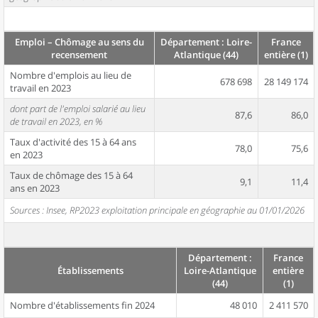
Emploi – Chômage au sens du
Département : Loire-
France
recensement
Atlantique (44)
entière (1)
Nombre d'emplois au lieu de
678 698
28 149 174
travail en 2023
dont part de l'emploi salarié au lieu
87,6
86,0
de travail en 2023, en %
Taux d'activité des 15 à 64 ans
78,0
75,6
en 2023
Taux de chômage des 15 à 64
9,1
11,4
ans en 2023
Sources : Insee, RP2023 exploitation principale en géographie au 01/01/2026
Département :
France
Établissements
Loire-Atlantique
entière
(44)
(1)
Nombre d'établissements fin 2024
48 010
2 411 570