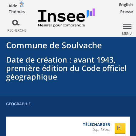
English
Aide
Thèmes
Presse
RECHERCHE
MENU
Commune
de
Soulvache
Date de création
: avant 1943,
première édition du Code officiel
géographique
GÉOGRAPHIE
TÉLÉCHARGER
(zip, 13 ko)