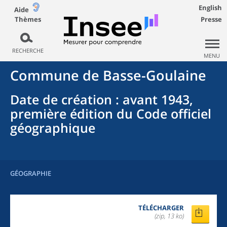
English
Aide
Thèmes
Presse
RECHERCHE
MENU
Commune
de
Basse-Goulaine
Date de création
: avant 1943,
première édition du Code officiel
géographique
GÉOGRAPHIE
TÉLÉCHARGER
(zip, 13 ko)