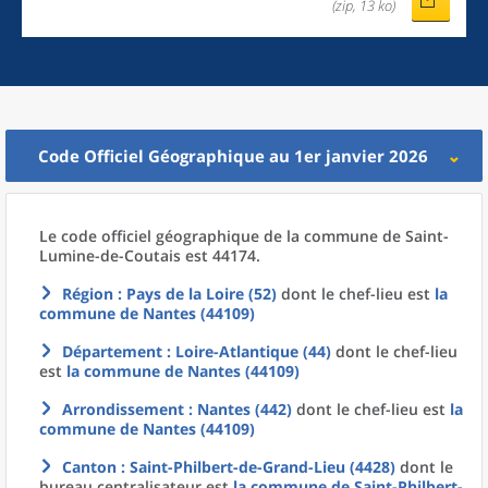
(zip, 13 ko)
Code Officiel Géographique au 1er janvier 2026
Le code officiel géographique
de la
commune
de
Saint-
Lumine-de-Coutais est 44174.
Région
: Pays de la Loire (52)
dont le chef-lieu est
la
commune
de
Nantes (44109)
Département
: Loire-Atlantique (44)
dont le chef-lieu
est
la commune
de
Nantes (44109)
Arrondissement
: Nantes (442)
dont le chef-lieu est
la
commune
de
Nantes (44109)
Canton
: Saint-Philbert-de-Grand-Lieu (4428)
dont le
bureau centralisateur est
la commune
de
Saint-Philbert-