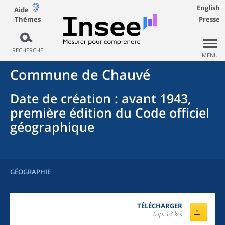
English
Aide
Thèmes
Presse
RECHERCHE
MENU
Commune
de
Chauvé
Date de création
: avant 1943,
première édition du Code officiel
géographique
GÉOGRAPHIE
TÉLÉCHARGER
(zip, 13 ko)