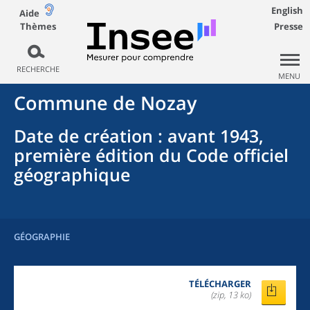
English
Aide
Thèmes
Presse
RECHERCHE
MENU
Commune
de
Nozay
Date de création
: avant 1943,
première édition du Code officiel
géographique
GÉOGRAPHIE
TÉLÉCHARGER
(zip, 13 ko)