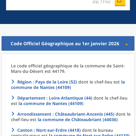
(zip, 13 ko)
Code Officiel Géographique au 1er janvier 2026
Le code officiel géographique
de la
commune
de
Saint-
Mars-du-Désert est 44179.
Région
: Pays de la Loire (52)
dont le chef-lieu est
la
commune
de
Nantes (44109)
Département
: Loire-Atlantique (44)
dont le chef-lieu
est
la commune
de
Nantes (44109)
Arrondissement
: Châteaubriant-Ancenis (445)
dont le
chef-lieu est
la commune
de
Châteaubriant (44036)
Canton
: Nort-sur-Erdre (4418)
dont le bureau
centralisateur est
la commune
de
Nort-sur-Erdre (44110)