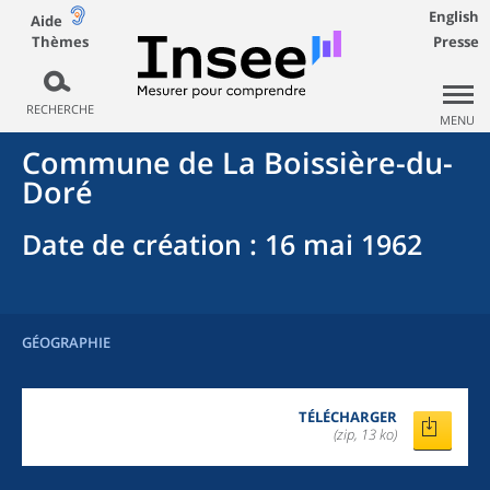
English
Aide
Thèmes
Presse
RECHERCHE
MENU
Commune
de La
Boissière-du-
Doré
Date de création
: 16 mai 1962
GÉOGRAPHIE
TÉLÉCHARGER
(zip, 13 ko)