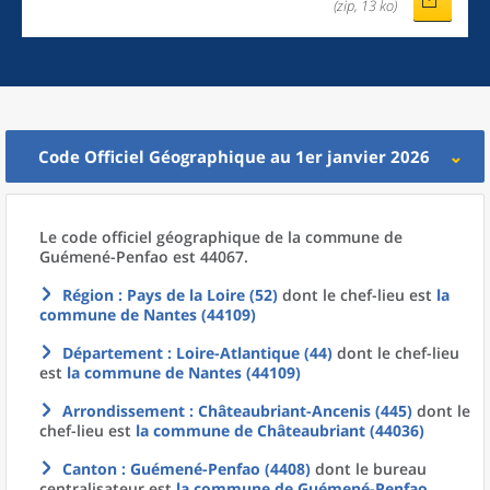
(zip, 13 ko)
Code Officiel Géographique au 1er janvier 2026
Le code officiel géographique
de la
commune
de
Guémené-Penfao est 44067.
Région
: Pays de la Loire (52)
dont le chef-lieu est
la
commune
de
Nantes (44109)
Département
: Loire-Atlantique (44)
dont le chef-lieu
est
la commune
de
Nantes (44109)
Arrondissement
: Châteaubriant-Ancenis (445)
dont le
chef-lieu est
la commune
de
Châteaubriant (44036)
Canton
: Guémené-Penfao (4408)
dont le bureau
centralisateur est
la commune
de
Guémené-Penfao