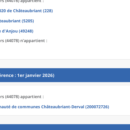
s (44078) appartient :
2020
de
Châteaubriant (228)
teaubriant (5205)
 d'Anjou (49248)
s (44078) n’appartient :
rence : 1er janvier 2026)
s (44078) appartient :
uté de communes Châteaubriant-Derval (200072726)