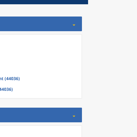
t (44036)
44036)