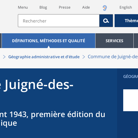
Menu
Blog
Presse
Aide
English
Thèm
DÉFINITIONS, MÉTHODES ET QUALITÉ
SERVICES
Commune
de
Juigné-de
Géographie administrative et d’étude
GÉOGR
e
Juigné-des-
nt 1943, première édition du
hique