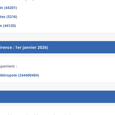
in (44201)
tes (5216)
in (44120)
rence : 1er janvier 2026)
ppartient :
Métropole (244400404)