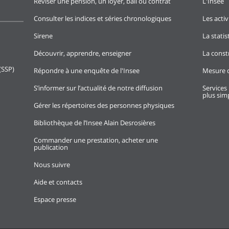
Réviser une pension, un loyer, bail ou contrat
L'Insee
Consulter les indices et séries chronologiques
Les activ
Sirene
La stati
Découvrir, apprendre, enseigner
La const
(SSP)
Répondre à une enquête de l'Insee
Mesure d
S’informer sur l’actualité de notre diffusion
Services 
plus simp
Gérer les répertoires des personnes physiques
Bibliothèque de l’Insee Alain Desrosières
Commander une prestation, acheter une
publication
Nous suivre
Aide et contacts
Espace presse