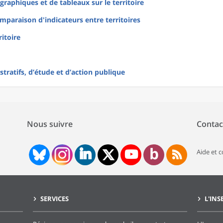
raphiques et de tableaux sur le territoire
mparaison d'indicateurs entre territoires
ritoire
tratifs, d’étude et d’action publique
Nous suivre
Contac
Aide et 
SERVICES
L'INS