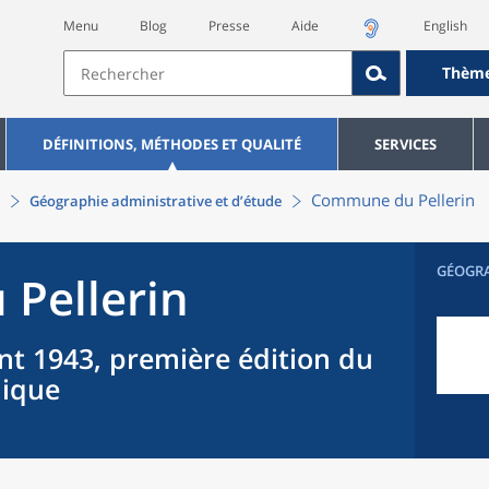
Menu
Blog
Presse
Aide
English
Thèm
DÉFINITIONS, MÉTHODES ET QUALITÉ
SERVICES
Commune
du
Pellerin
Géographie administrative et d’étude
GÉOGR
u
Pellerin
nt 1943, première édition du
hique