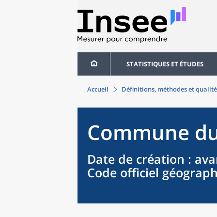
STATISTIQUES ET ÉTUDES
Accueil
Définitions, méthodes et qualité
Commune
d
Date de création
: ava
Code officiel géograp