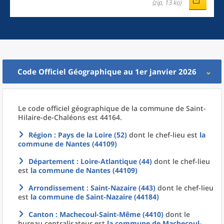
(zip, 13 ko)
Code Officiel Géographique au 1er janvier 2026
Le code officiel géographique
de la
commune
de
Saint-
Hilaire-de-Chaléons est 44164.
Région
: Pays de la Loire (52)
dont le chef-lieu est
la
commune
de
Nantes (44109)
Département
: Loire-Atlantique (44)
dont le chef-lieu
est
la commune
de
Nantes (44109)
Arrondissement
: Saint-Nazaire (443)
dont le chef-lieu
est
la commune
de
Saint-Nazaire (44184)
Canton
: Machecoul-Saint-Même (4410)
dont le
bureau centralisateur est
la commune
de
Machecoul-