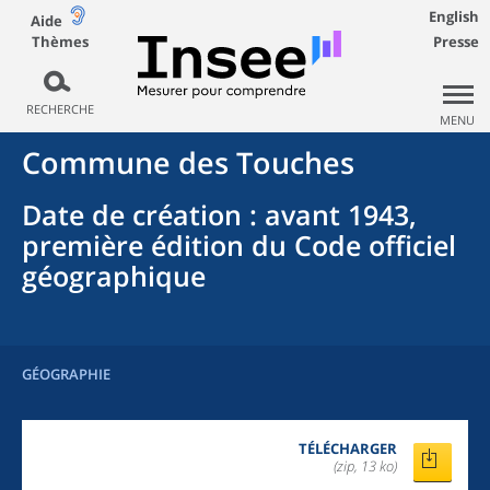
English
Aide
Thèmes
Presse
RECHERCHE
MENU
Commune
des
Touches
Date de création
: avant 1943,
première édition du Code officiel
géographique
GÉOGRAPHIE
TÉLÉCHARGER
(zip, 13 ko)