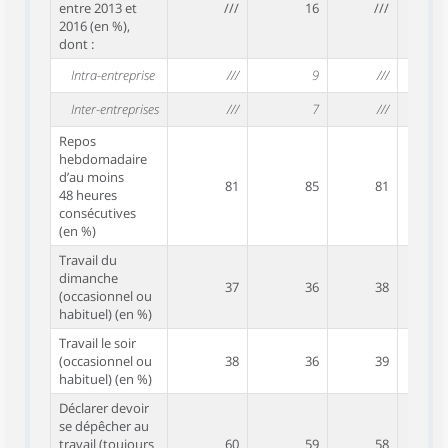
entre 2013 et
///
16
///
2016 (en %),
dont :
Intra-entreprise
///
9
///
Inter-entreprises
///
7
///
Repos
hebdomadaire
d’au moins
81
85
81
48 heures
consécutives
(en %)
Travail du
dimanche
37
36
38
(occasionnel ou
habituel) (en %)
Travail le soir
(occasionnel ou
38
36
39
habituel) (en %)
Déclarer devoir
se dépêcher au
travail (toujours
60
59
58