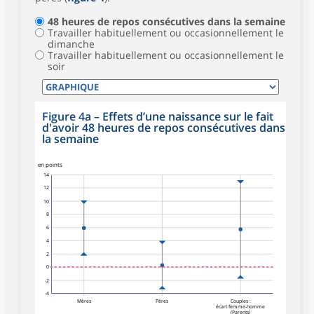
48 heures de repos consécutives dans la semaine
Travailler habituellement ou occasionnellement le
dimanche
Travailler habituellement ou occasionnellement le
soir
Figure 4a – Effets d’une naissance sur le fait
d'avoir 48 heures de repos consécutives dans
la semaine
symboles_defaut.xml,rond
symboles_defaut.xml,triangle_haut
symboles_defaut.xml,triangle_bas
en points
14
12
10
8
6
4
2
0
-2
-4
Mères
Pères
Couples :
écart femme‑homme
(Parents)