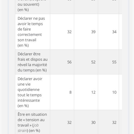
ou souvent)
(en %)
Déclarer ne pas
avoir le temps
de faire
32
39
34
correctement
son travail
(en %)
Déclarer être
frais et dispos au
56
52
55
réveil la majorité
du temps (en %)
Déclarer avoir
une vie
quotidienne
8
12
10
tout le temps
intéressante
(en %)
Être en situation
de « tension au
32
30
32
travail » (
job
strain
) (en %)