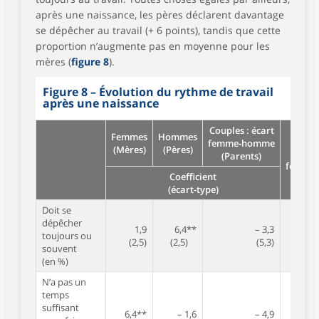
après une naissance, les pères déclarent davantage
se dépêcher au travail (+ 6 points), tandis que cette
proportion n’augmente pas en moyenne pour les
mères (
figure 8
).
Figure 8 – Évolution du rythme de travail
après une naissance
Couples : écart
Femmes
Hommes
femme‑homme
(Mères)
(Pères)
Ra
(Parents)
femme
Coefficient
(écart-type)
Doit se
dépêcher
1,9
6,4**
– 3,3
toujours ou
(2,5)
(2,5)
(5,3)
souvent
(en %)
N’a pas un
temps
suffisant
6,4**
– 1,6
– 4,9