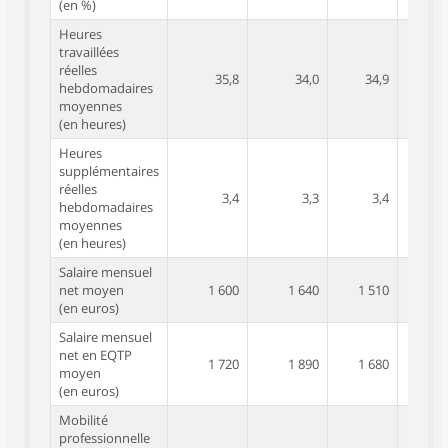
(en %)
Heures
travaillées
réelles
35,8
34,0
34,9
36
hebdomadaires
moyennes
(en heures)
Heures
supplémentaires
réelles
3,4
3,3
3,4
hebdomadaires
moyennes
(en heures)
Salaire mensuel
net moyen
1 600
1 640
1 510
1 7
(en euros)
Salaire mensuel
net en EQTP
1 720
1 890
1 680
1 8
moyen
(en euros)
Mobilité
professionnelle