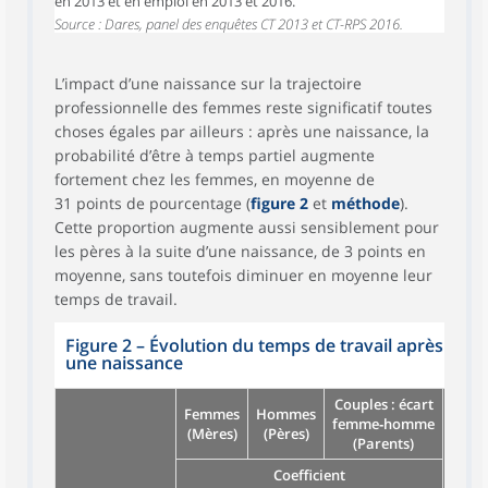
en 2013 et en emploi en 2013 et 2016.
Source : Dares, panel des enquêtes CT 2013 et CT-RPS 2016.
L’impact d’une naissance sur la trajectoire
professionnelle des femmes reste significatif toutes
choses égales par ailleurs : après une naissance, la
probabilité d’être à temps partiel augmente
fortement chez les femmes, en moyenne de
31 points de pourcentage (
figure 2
et
méthode
).
Cette proportion augmente aussi sensiblement pour
les pères à la suite d’une naissance, de 3 points en
moyenne, sans toutefois diminuer en moyenne leur
temps de travail.
Figure 2 – Évolution du temps de travail après
une naissance
Couples : écart
Femmes
Hommes
femme‑homme
(Mères)
(Pères)
(Parents)
femm
Coefficient