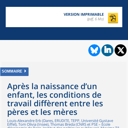
VERSION IMPRIMABLE
(pdf, 6 Mo)
SOMMAIRE
Après la naissance d’un
enfant, les conditions de
travail diffèrent entre les
pères et les mères
Louis-Alexandre Erb (Dares, ERUDITE, TEPP, Université Gustave
Eiffel), Tom Olivia (Insee), Thomas Breda (CNRS et PSE – École