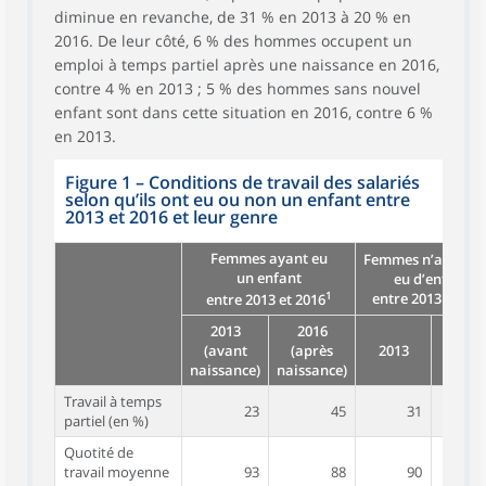
diminue en revanche, de 31 % en 2013 à 20 % en
2016. De leur côté, 6 % des hommes occupent un
emploi à temps partiel après une naissance en 2016,
contre 4 % en 2013 ; 5 % des hommes sans nouvel
enfant sont dans cette situation en 2016, contre 6 %
en 2013.
Figure 1 – Conditions de travail des salariés
selon qu’ils ont eu ou non un enfant entre
2013 et 2016 et leur genre
Femmes ayant eu
Femmes n’ayant p
un enfant
eu d’enfant
1
entre 2013 et 201
entre 2013 et 2016
2013
2016
(avant
(après
2013
2016
naissance)
naissance)
Travail à temps
23
45
31
partiel (en %)
Quotité de
travail moyenne
93
88
90