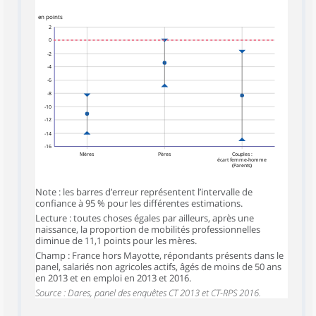
symboles_defaut.xml,rond
symboles_defaut.xml,triangle_haut
symboles_defaut.xml,triangle_bas
en points
2
0
-2
-4
-6
-8
-10
-12
-14
-16
Mères
Pères
Couples :
écart femme‑homme
(Parents)
Note : les barres d’erreur représentent l’intervalle de
confiance à 95 % pour les différentes estimations.
Lecture : toutes choses égales par ailleurs, après une
naissance, la proportion de mobilités professionnelles
diminue de 11,1 points pour les mères.
Champ : France hors Mayotte, répondants présents dans le
panel, salariés non agricoles actifs, âgés de moins de 50 ans
en 2013 et en emploi en 2013 et 2016.
Source : Dares, panel des enquêtes CT 2013 et CT-RPS 2016.