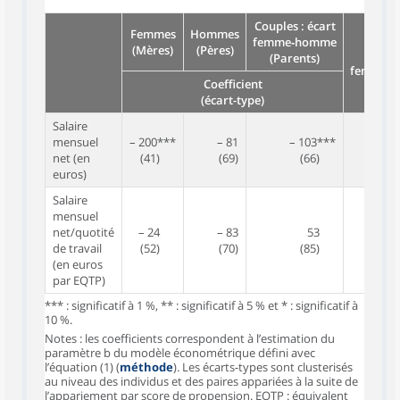
Couples : écart
Femmes
Hommes
femme‑homme
(Mères)
(Pères)
Rap
(Parents)
femmes
Coefficient
(écart-type)
Salaire
mensuel
– 200***
– 81
– 103***
net (en
(41)
(69)
(66)
euros)
Salaire
mensuel
net/quotité
– 24
– 83
53
de travail
(52)
(70)
(85)
(en euros
par EQTP)
*** : significatif à 1 %, ** : significatif à 5 % et * : significatif à
10 %.
Notes : les coefficients correspondent à l’estimation du
paramètre b du modèle économétrique défini avec
l’équation (1) (
méthode
). Les écarts-types sont clusterisés
au niveau des individus et des paires appariées à la suite de
l’appariement par score de propension. EQTP : équivalent