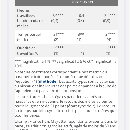
(écart-type)
Heures
travaillées
– 3,6***
0,4
– 3,4***
hebdomadaires
(0,4)
(0,4)
(0,9)
réelles
Temps partiel
31***
3**
24***
(en %)
(2)
(1)
(4)
Quotité de
– 9***
-1
– 6***
travail (en %)
(1)
(1)
(1)
*** : significatif à 1 %, ** : significatif à 5 % et * : significatif à
10 %.
Note : les coefficients correspondent à l’estimation du
paramètre b du modèle économétrique défini avec
l’équation (1) (
méthode
). Les écarts-types sont clusterisés
au niveau des individus et des paires appariées à la suite de
l’appariement par score de propension.
Lecture : toutes choses égales par ailleurs, après une
naissance et en moyenne, le recours des mères au temps
partiel augmente de 31 points (écart-type de 2). Le recours
au temps partiel augmente dix fois plus pour les mères que
pour les pères.
Champ : France hors Mayotte, répondants présents dans le
panel, salariés non agricoles actifs, âgés de moins de 50 ans