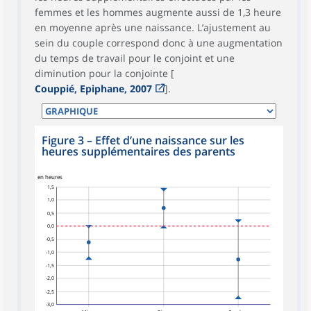
femmes et les hommes augmente aussi de 1,3 heure
en moyenne après une naissance. L’ajustement au
sein du couple correspond donc à une augmentation
du temps de travail pour le conjoint et une
diminution pour la conjointe [
Couppié, Epiphane, 2007
].
Figure 3 – Effet d’une naissance sur les
heures supplémentaires des parents
symboles_defaut.xml,rond
symboles_defaut.xml,triangle_haut
symboles_defaut.xml,triangle_bas
en heures
1,5
1,0
0,5
0,0
-0,5
-1,0
-1,5
-2,0
-2,5
-3,0