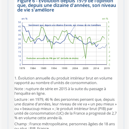
Figure 6 - Évolution depuis 1979 de l’opinion
que, depuis une dizaine d'années, son niveau
de vie s'améliore
en %
en %
50
5
Sentiment que, depuis une dizaine d’année, son niveau de vie s’améliore
45
4
40
3
35
2
30
1
25
0
20
-1
15
-2
10
-3
Évolution annuelle du PIB par UC¹ (échelle de droite)
5
-4
0
-5
1979
1984
1989
1994
1999
2004
2009
2014
2019
1. Évolution annuelle du produit intérieur brut en volume
rapporté au nombre d'unités de consommation.
Note : rupture de série en 2015 à la suite du passage à
l'enquête en ligne.
Lecture : en 1979, 46 % des personnes pensent que, depuis
une dizaine d'années, leur niveau de vie va « un peu mieux »
ou « beaucoup mieux » ; le produit intérieur brut (PIB) par
unité de consommation (UC) de la France a progressé de 2,7
% en volume cette année-là.
Champ : France métropolitaine, personnes âgées de 18 ans
ou plus ; PIB, France.