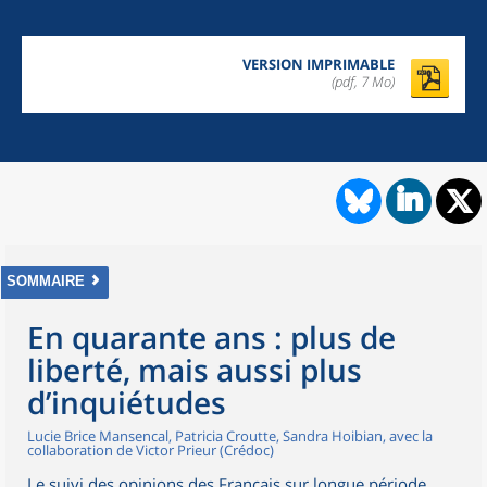
VERSION IMPRIMABLE
(pdf, 7 Mo)
SOMMAIRE
En quarante ans : plus de
liberté, mais aussi plus
d’inquiétudes
Lucie Brice Mansencal, Patricia Croutte, Sandra Hoibian, avec la
collaboration de Victor Prieur (Crédoc)
Le suivi des opinions des Français sur longue période