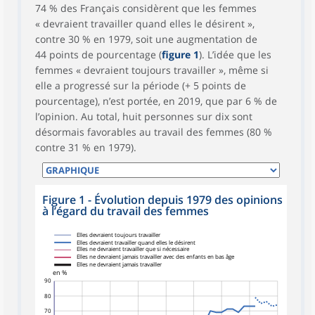
74 % des Français considèrent que les femmes
« devraient travailler quand elles le désirent »,
contre 30 % en 1979, soit une augmentation de
44 points de pourcentage (
figure 1
). L’idée que les
femmes « devraient toujours travailler », même si
elle a progressé sur la période (+ 5 points de
pourcentage), n’est portée, en 2019, que par 6 % de
l’opinion. Au total, huit personnes sur dix sont
désormais favorables au travail des femmes (80 %
contre 31 % en 1979).
Figure 1 - Évolution depuis 1979 des opinions
à l’égard du travail des femmes
Elles devraient toujours travailler
Elles devraient travailler quand elles le désirent
Elles ne devraient travailler que si nécessaire
Elles ne devraient jamais travailler avec des enfants en bas âge
Elles ne devraient jamais travailler
en %
90
80
70