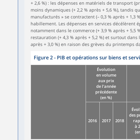
+ 2,6 %) : les dépenses en matériels de transport (
moins dynamiques (+ 2,2 % après + 5,6 %), tandis qu
manufacturés » se contractent (– 0,3 % après + 1,3 %
habillement. Les dépenses en services décélèrent ég
notamment dans le commerce (+ 3,9 % après + 5,5 %)
restauration (+ 4,3 % après + 5,2 %) et surtout dans 
après + 3,0 %) en raison des grèves du printemps dan
Figure 2 - PIB et opérations sur biens et serv
Évolution
en volume
aux prix
de l'année
précédente
(en %)
Évol
des p
2016
2017
2018
rap
à 
(e