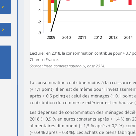
-1
-2
-3
2009
2010
2011
2012
2013
2014
Lecture : en 2018, la consommation contribue pour + 0,7 poi
Champ : France.
Source : Insee, comptes nationaux, base 2014.
La consommation contribue moins à la croissance en
(+ 1,1 point). Il en est de même pour l’investissemen
après + 0,6 point) et celui des ménages (+ 0,1 point ap
contribution du commerce extérieur est en hausse (+ 
Les dépenses de consommation des ménages décél
2018 (+ 0,9 % en euros constants après + 1,4 % en 20
alimentaires diminuent (– 1,3 % après + 0,2 %), com
(– 0,9 % après – 0,8 %). Les achats de biens fabriqué