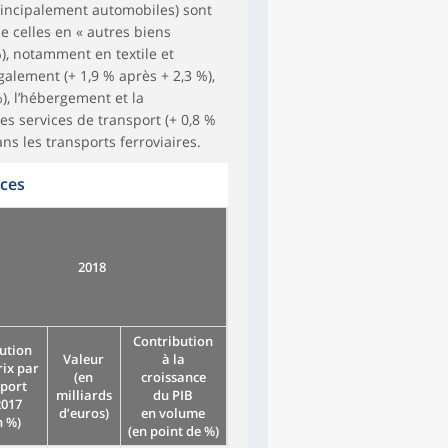
principalement automobiles) sont
e celles en « autres biens
), notamment en textile et
alement (+ 1,9 % après + 2,3 %),
, l’hébergement et la
les services de transport (+ 0,8 %
s les transports ferroviaires.
ices
2018
Contribution
ution
Valeur
à la
rix par
(en
croissance
port
milliards
du PIB
2017
d’euros)
en volume
n %)
(en point de %)