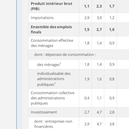
Produit intérieur brut
1,1
2,3
1,7
(PIB)
Importations
2,9
3,9
1,2
Ensemble des emplois
1,5
2,7
1,6
finals
Consommation effective
1,8
1,4
0,9
des ménages
dont : dépenses de consommation :
1
1,8
1,4
0,9
des ménages
individualisable des
administrations
1,9
1,6
0,8
1
publiques
Consommation collective
des administrations
0,4
1,1
0,9
publiques
Investissement
2,7
4,7
2,8
dont : entreprises non
2,9
4,7
3,8
financières