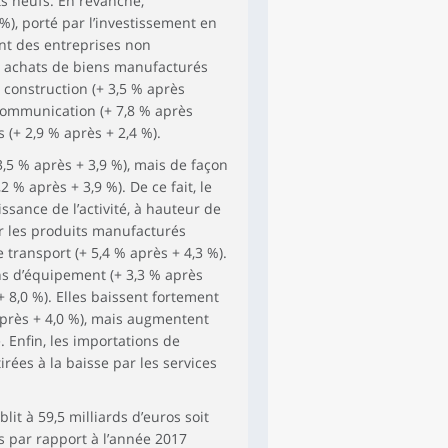
s neufs. En revanche,
 %), porté par l’investissement en
ent des entreprises non
es achats de biens manufacturés
construction (+ 3,5 % après
a communication (+ 7,8 % après
 (+ 2,9 % après + 2,4 %).
3,5 % après + 3,9 %), mais de façon
% après + 3,9 %). De ce fait, le
sance de l’activité, à hauteur de
ur les produits manufacturés
e transport (+ 5,4 % après + 4,3 %).
ns d’équipement (+ 3,3 % après
+ 8,0 %). Elles baissent fortement
après + 4,0 %), mais augmentent
. Enfin, les importations de
irées à la baisse par les services
lit à 59,5 milliards d’euros soit
os par rapport à l’année 2017