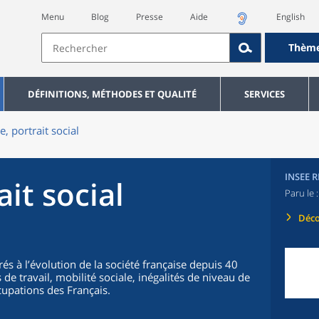
Menu
Blog
Presse
Aide
English
Thèm
DÉFINITIONS, MÉTHODES ET QUALITÉ
SERVICES
e, portrait social
INSEE 
ait social
Paru le 
Déco
és à l’évolution de la société française depuis 40
e travail, mobilité sociale, inégalités de niveau de
ccupations des Français.