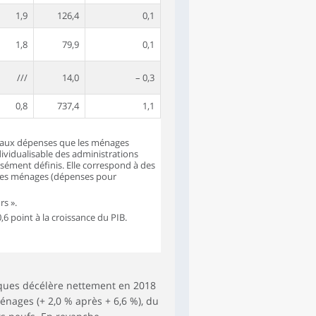
1,9
126,4
0,1
1,8
79,9
0,1
///
14,0
– 0,3
0,8
737,4
1,1
aux dépenses que les ménages
vidualisable des administrations
isément définis. Elle correspond à des
t les ménages (dépenses pour
rs ».
,6 point à la croissance du PIB.
ques décélère nettement en 2018
ménages (+ 2,0 % après + 6,6 %), du