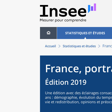
STATISTIQUES ET ÉTUDES
Franc
Accueil
Statistiques et études
France, portr
Édition 2019
Une édition avec des éclairages consacr
ans : démographie, évolution du temps d
vie et redistribution, opinions et préo