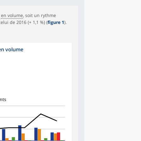
%
en volume
, soit un rythme
elui de 2016 (+ 1,1 %) (
figure 1
).
 en volume
nts