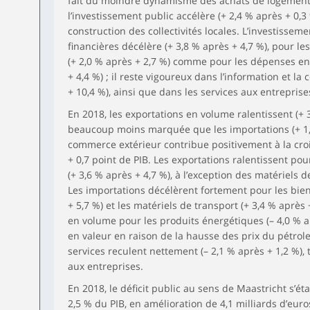
fait du moindre dynamisme des achats de logement
l’investissement public accélère (+ 2,4 % après + 0,3
construction des collectivités locales. L’investissem
financières décélère (+ 3,8 % après + 4,7 %), pour l
(+ 2,0 % après + 2,7 %) comme pour les dépenses en 
+ 4,4 %) ; il reste vigoureux dans l’information et l
+ 10,4 %), ainsi que dans les services aux entreprises
En 2018, les exportations en volume ralentissent (+ 
beaucoup moins marquée que les importations (+ 1,2 
commerce extérieur contribue positivement à la crois
+ 0,7 point de PIB. Les exportations ralentissent po
(+ 3,6 % après + 4,7 %), à l’exception des matériels d
Les importations décélèrent fortement pour les bie
+ 5,7 %) et les matériels de transport (+ 3,4 % après 
en volume pour les produits énergétiques (– 4,0 % 
en valeur en raison de la hausse des prix du pétrole
services reculent nettement (– 2,1 % après + 1,2 %), t
aux entreprises.
En 2018, le déficit public au sens de Maastricht s’étab
2,5 % du PIB, en amélioration de 4,1 milliards d’eur