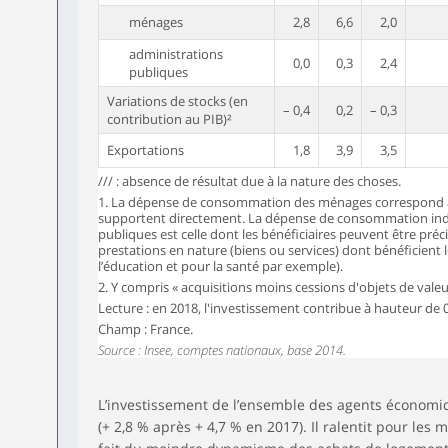
ménages
2,8
6,6
2,0
administrations
0,0
0,3
2,4
publiques
Variations de stocks (en
– 0,4
0,2
– 0,3
contribution au PIB)²
Exportations
1,8
3,9
3,5
/// : absence de résultat due à la nature des choses.
1. La dépense de consommation des ménages correspond 
supportent directement. La dépense de consommation indi
publiques est celle dont les bénéficiaires peuvent être préc
prestations en nature (biens ou services) dont bénéficien
l’éducation et pour la santé par exemple).
2. Y compris « acquisitions moins cessions d'objets de valeu
Lecture : en 2018, l'investissement contribue à hauteur de 0
Champ : France.
Source : Insee, comptes nationaux, base 2014.
L’investissement de l’ensemble des agents économi
(+ 2,8 % après + 4,7 % en 2017). Il ralentit pour les 