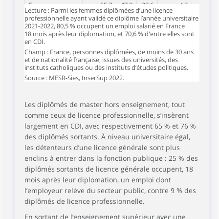
Femmes
55,7
47,8
38,6
4,3
9,3
Lecture : Parmi les femmes diplômées d’une licence
professionnelle ayant validé ce diplôme l’année universitaire
Hommes
54,5
45,6
35,2
7,8
11,4
2021-2022, 80,5 % occupent un emploi salarié en France
18 mois après leur diplomation, et 70,6 % d'entre elles sont
En droit,
en CDI.
économie et
54,2
47,3
31,3
11,5
9,9
Champ : France, personnes diplômées, de moins de 30 ans
gestion
et de nationalité française, issues des universités, des
instituts catholiques ou des instituts d’études politiques.
En lettres,
49,4
48,4
39,0
1,4
11,2
Source : MESR-Sies, InserSup 2022.
langues et arts
En sciences
humaines et
58,0
45,4
41,1
3,9
9,6
Les diplômés de master hors enseignement, tout
sociales
comme ceux de licence professionnelle, s’insèrent
En sciences,
largement en CDI, avec respectivement 65 % et 76 %
technologies et
58,9
47,4
36,3
6,8
9,5
des diplômés sortants. À niveau universitaire égal,
santé
les détenteurs d’une licence générale sont plus
Master hors
enclins à entrer dans la fonction publique : 25 % des
73,4
64,9
28,8
2,5
3,8
enseignement
diplômés sortants de licence générale occupent, 18
mois après leur diplomation, un emploi dont
Femmes
73,7
61,3
32,2
2,5
4,0
l’employeur relève du secteur public, contre 9 % des
Hommes
72,9
70,7
23,4
2,5
3,4
diplômés de licence professionnelle.
En droit,
En sortant de l’enseignement supérieur avec une