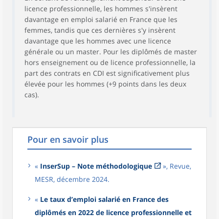
économie et
74,8
70,1
22,4
3,5
4,0
licence professionnelle, les hommes s'insèrent
gestion
davantage en emploi salarié en France que les
En lettres,
59,4
52,1
40,9
2,0
5,0
femmes, tandis que ces dernières s'y insèrent
langues et arts
davantage que les hommes avec une licence
En sciences
générale ou un master. Pour les diplômés de master
humaines et
74,6
49,1
45,3
2,1
3,5
hors enseignement ou de licence professionnelle, la
sociales
part des contrats en CDI est significativement plus
En sciences,
élevée pour les hommes (+9 points dans les deux
technologies et
75,4
72,7
22,6
1,3
3,3
cas).
santé
Master
92,1
10,9
15,8
72,5
0,7
enseignement
Femmes
92,3
10,9
14,8
73,7
0,6
Pour en savoir plus
Hommes
91,3
10,9
18,9
69,0
1,2
«
InserSup – Note méthodologique
», Revue,
MESR, décembre 2024.
«
Le taux d’emploi salarié en France des
diplômés en 2022 de licence professionnelle et