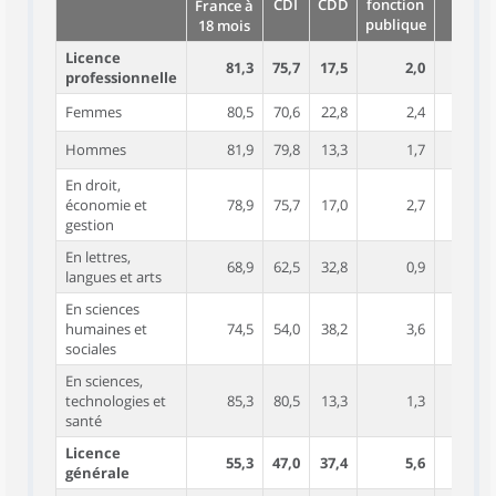
CDI
CDD
fonction
France à
publique
18 mois
Licence
81,3
75,7
17,5
2,0
4,8
professionnelle
Femmes
80,5
70,6
22,8
2,4
4,2
Hommes
81,9
79,8
13,3
1,7
5,2
En droit,
économie et
78,9
75,7
17,0
2,7
4,7
gestion
En lettres,
68,9
62,5
32,8
0,9
3,8
langues et arts
En sciences
humaines et
74,5
54,0
38,2
3,6
4,2
sociales
En sciences,
technologies et
85,3
80,5
13,3
1,3
5,0
santé
Licence
55,3
47,0
37,4
5,6
10,0
générale