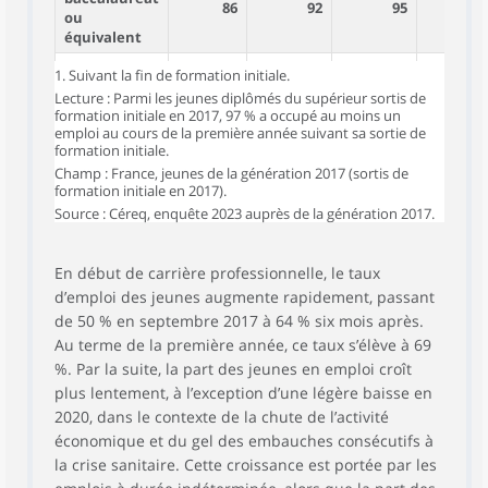
86
92
95
6
ou
équivalent
Baccalauréat
1. Suivant la fin de formation initiale.
86
93
96
6
ou équivalent
Lecture : Parmi les jeunes diplômés du supérieur sortis de
formation initiale en 2017, 97 % a occupé au moins un
CAP, BEP ou
83
88
91
5
emploi au cours de la première année suivant sa sortie de
équivalent
formation initiale.
Aucun
Champ : France, jeunes de la génération 2017 (sortis de
formation initiale en 2017).
diplôme,
51
64
77
2
brevet des
Source : Céreq, enquête 2023 auprès de la génération 2017.
collèges
Ensemble
87
92
95
6
En début de carrière professionnelle, le taux
d’emploi des jeunes augmente rapidement, passant
de 50 % en septembre 2017 à 64 % six mois après.
Au terme de la première année, ce taux s’élève à 69
%. Par la suite, la part des jeunes en emploi croît
plus lentement, à l’exception d’une légère baisse en
2020, dans le contexte de la chute de l’activité
économique et du gel des embauches consécutifs à
la crise sanitaire. Cette croissance est portée par les