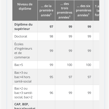
… des
Niveau de
… de la
… des six
1 an aprè
trois
diplôme
première
premières
la fin de
premières
1
1
formatio
année
années
1
années
Diplôme du
97
99
99
8
supérieur
Doctorat
98
99
99
8
Écoles
d'ingénieurs
99
99
99
8
et de
commerce
Bac+5
99
100
100
8
Bac+3 ou
bac+4 hors
95
97
97
7
santé-social
Bac+2 ou
bac+3 santé-
96
99
99
8
social, bac+2
CAP, BEP,
baccalauréat