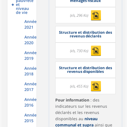
pauvreté
ménages fiscaux
et
niveau
de vie
(xls, 296 Ko)
Année
2021
Structure et distribution des
revenus déclarés
Année
2020
(xls, 730 Ko)
Année
2019
Structure et distribution des
Année
revenus disponibles
2018
Année
(xls, 455 Ko)
2017
Année
Pour information
: des
2016
indicateurs sur les revenus
déclarés et les revenus
Année
disponibles au
niveau
2015
communal et supra
ainsi que