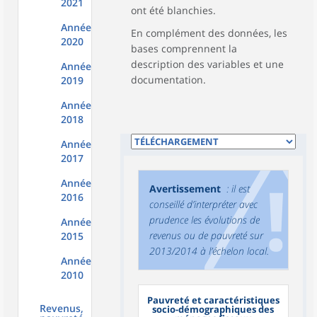
2021
ont été blanchies.
Année
En complément des données, les
2020
bases comprennent la
description des variables et une
Année
documentation.
2019
Année
2018
Année
2017
Année
Avertissement
: il est
2016
conseillé d’interpréter avec
prudence les évolutions de
Année
revenus ou de pauvreté sur
2015
2013/2014 à l’échelon local.
Année
2010
Pauvreté et caractéristiques
Revenus,
socio-démographiques des