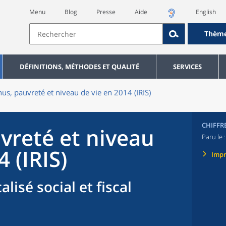
Menu
Blog
Presse
Aide
English
Thèm
DÉFINITIONS, MÉTHODES ET QUALITÉ
SERVICES
us, pauvreté et niveau de vie en 2014 (IRIS)
CHIFFR
vreté et niveau
Paru le 
 (IRIS)
Imp
alisé social et fiscal