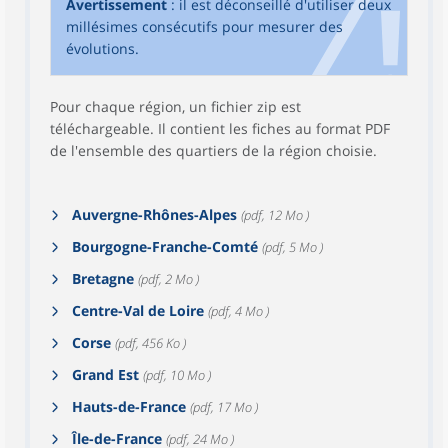
Avertissement
: il est déconseillé d'utiliser deux
millésimes consécutifs pour mesurer des
évolutions.
Pour chaque région, un fichier zip est
téléchargeable. Il contient les fiches au format PDF
de l'ensemble des quartiers de la région choisie.
Auvergne-Rhônes-Alpes
(pdf, 12 Mo )
Bourgogne-Franche-Comté
(pdf, 5 Mo )
Bretagne
(pdf, 2 Mo )
Centre-Val de Loire
(pdf, 4 Mo )
Corse
(pdf, 456 Ko )
Grand Est
(pdf, 10 Mo )
Hauts-de-France
(pdf, 17 Mo )
Île-de-France
(pdf, 24 Mo )