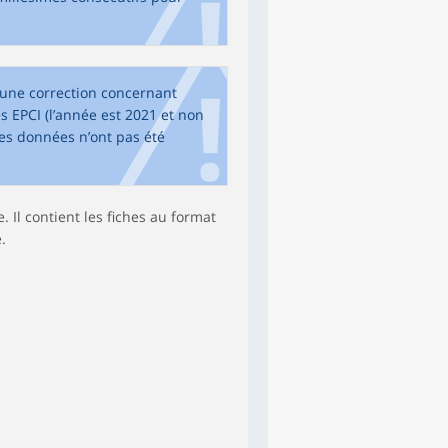
à une correction concernant
 EPCI (l’année est 2021 et non
es données n’ont pas été
. Il contient les fiches au format
.