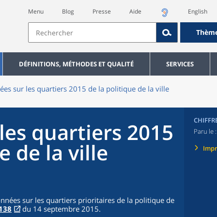
Menu
Blog
Presse
Aide
English
Thèm
DÉFINITIONS, MÉTHODES ET QUALITÉ
SERVICES
es sur les quartiers 2015 de la politique de la ville
CHIFFR
les quartiers 2015
Paru le 
e de la ville
Imp
ées sur les quartiers prioritaires de la politique de
1138
du 14 septembre 2015.