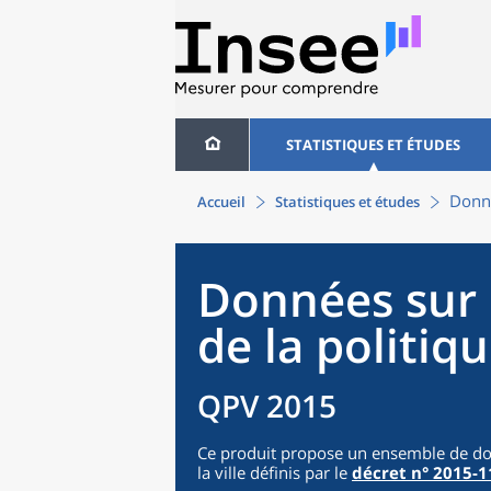
STATISTIQUES ET ÉTUDES
Donné
Accueil
Statistiques et études
Données sur 
de la politiqu
QPV 2015
Ce produit propose un ensemble de donn
la ville définis par le
décret n° 2015-