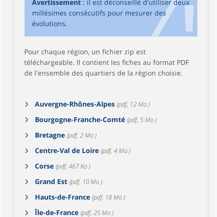
Avertissement
: il est déconseillé d'utiliser deux
millésimes consécutifs pour mesurer des
évolutions.
Pour chaque région, un fichier zip est
téléchargeable. Il contient les fiches au format PDF
de l'ensemble des quartiers de la région choisie.
Auvergne-Rhônes-Alpes
(pdf, 12 Mo )
Bourgogne-Franche-Comté
(pdf, 5 Mo )
Bretagne
(pdf, 2 Mo )
Centre-Val de Loire
(pdf, 4 Mo )
Corse
(pdf, 467 Ko )
Grand Est
(pdf, 10 Mo )
Hauts-de-France
(pdf, 18 Mo )
Île-de-France
(pdf, 25 Mo )