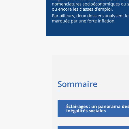
nomenclatures socioéconomiques ou so
ou encore les classes d’emploi.
Par ailleurs, deux dossiers analysent 
marquée par une forte inflation.
Sommaire
Éclairages : un panorama de
inégalités sociales