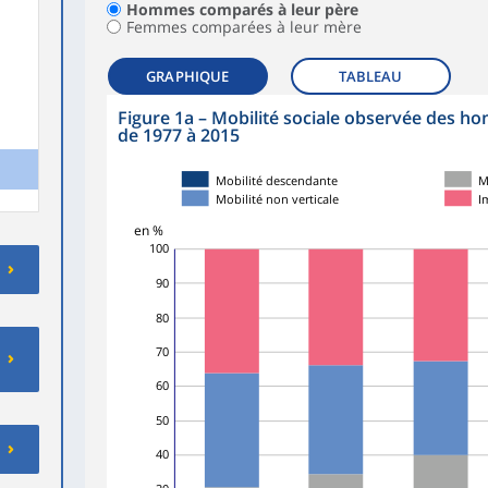
Hommes comparés à leur père
Femmes comparées à leur mère
GRAPHIQUE
TABLEAU
Figure 1a – Mobilité sociale observée des 
de 1977 à 2015
Mobilité descendante
M
Mobilité non verticale
I
en %
100
90
80
70
60
50
40