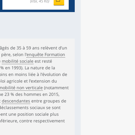
(xlsx, 45 Ko)
âgés de 35 à 59 ans relèvent d’un
père, selon l’
enquête Formation
e
mobilité sociale
est resté
% en 1993). La nature de la
ins en moins liée à l’évolution de
loi agricole et l’extension du
mobilité non verticale
(notamment
que 23 % des hommes en 2015,
t
descendantes
entre groupes de
 déclassements sociaux se sont
nt une position sociale plus
nférieure, contre respectivement