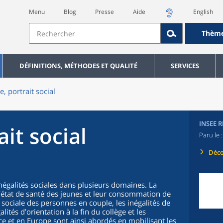
Menu
Blog
Presse
Aide
English
Thèm
DÉFINITIONS, MÉTHODES ET QUALITÉ
SERVICES
e, portrait social
INSEE 
ait social
Paru le 
Déco
égalités sociales dans plusieurs domaines. La
, l’état de santé des jeunes et leur consommation de
sociale des personnes en couple, les inégalités de
lités d’orientation à la fin du collège et les
ce et en Europe sont ainsi abordés en mobilisant les