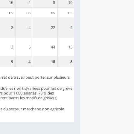
16
4
8
10
ns
ns
ns
ns
8
4
22
9
3
5
44
13
9
4
18
8
rrêt de travail peut porter sur plusieurs
iduelles non travaillées pour fait de grève
rs pour 1 000 salariés. 78 % des
rent parmi les motifs de grève(s)
lus du secteur marchand non agricole