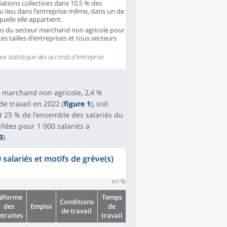
ciations collectives dans 10,5 % des
eu lieu dans l’entreprise même, dans un de
,4
890
-0,2
80,3
uelle elle appartient.
lus du secteur marchand non agricole pour
s tailles d’entreprises et tous secteurs
se statistique des accords d'entreprise
,9
6 760
115,5
86,4
r marchand non agricole, 2,4 %
,0
95 520
14,4
52,7
de travail en 2022 (
figure 1
), soit
t 25 % de l’ensemble des salariés du
lées pour 1 000 salariés a
3
).
salariés et motifs de grève(s)
en %
éforme
Temps
Conditions
des
Emploi
de
de travail
etraites
travail