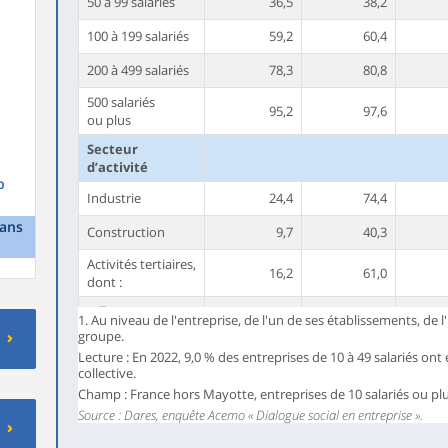
50 à 99 salariés
36,5
38,2
100 à 199 salariés
59,2
60,4
200 à 499 salariés
78,3
80,8
500 salariés
95,2
97,6
ou plus
Secteur
d’activité
p
Industrie
24,4
74,4
dans
Construction
9,7
40,3
Activités tertiaires,
16,2
61,0
dont :
Transports et
1. Au niveau de l'entreprise, de l'un de ses établissements, de
18,4
72,6
entreposage
groupe.
Lecture : En 2022, 9,0 % des entreprises de 10 à 49 salariés o
Entreprises
collective.
ayant un
82,7
96,3
Champ : France hors Mayotte, entreprises de 10 salariés ou pl
délégué syndical
Source : Dares, enquête Acemo « Dialogue social en entreprise ».
Ensemble
16,6
62,2