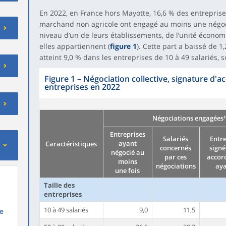
En 2022, en France hors Mayotte, 16,6 % des entreprise
marchand non agricole ont engagé au moins une négocia
niveau d’un de leurs établissements, de l’unité écono
elles appartiennent (
figure 1
). Cette part a baissé de 1
atteint 9,0 % dans les entreprises de 10 à 49 salariés, 
Figure 1
–
Négociation collective, signature d'a
entreprises en 2022
Négociations engagées¹
Entreprises
Salariés
Entre
ayant
Caractéristiques
concernés
signé
négocié au
par ces
accor
moins
négociations
aya
une fois
Taille des
entreprises
10 à 49 salariés
9,0
11,5
e