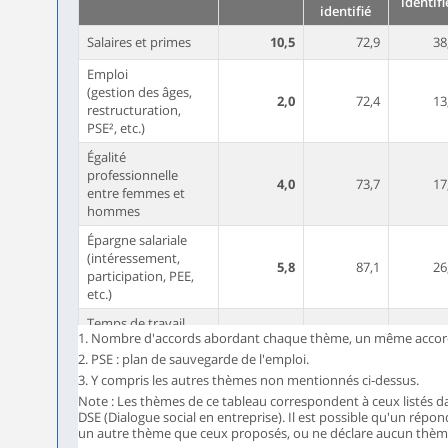
identifi
identifié
Salaires et primes
10,5
72,9
38
Emploi
(gestion des âges,
2,0
72,4
13
restructuration,
PSE², etc.)
Égalité
professionnelle
4,0
73,7
17
entre femmes et
hommes
Épargne salariale
(intéressement,
5,8
87,1
26
participation, PEE,
etc.)
Temps de travail
1. Nombre d'accords abordant chaque thème, un même accord
(durée,
5,1
75,9
18
2. PSE : plan de sauvegarde de l'emploi.
aménagement, etc.)
3. Y compris les autres thèmes non mentionnés ci-dessus.
Conditions de travail
4,8
66,6
19
Note : Les thèmes de ce tableau correspondent à ceux listés d
(dont pénibilité)
DSE (Dialogue social en entreprise). Il est possible qu'un répo
un autre thème que ceux proposés, ou ne déclare aucun thèm
Protection sociale
2,8
62,0
12