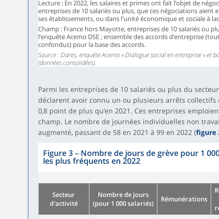
Lecture : En 2022, les salaires et primes ont fait l’objet de négo
Formation
entreprises de 10 salariés ou plus, que ces négociations aient 
1,8
41,0
3
ses établissements, ou dans l'unité économique et sociale à laq
professionnelle
Champ : France hors Mayotte, entreprises de 10 salariés ou p
Droit syndical
l’enquête Acemo DSE ; ensemble des accords d’entreprise (toute
(élections
confondus) pour la base des accords.
professionnelles,
Source : Dares, enquête Acemo « Dialogue social en entreprise » et ba
3,2
83,7
18
mise en place d'un
(données consolidées).
CSE, formation des
élus, etc.)
Parmi les entreprises de 10 salariés ou plus du secteu
Au moins un
15,1
86,2
55
déclarent avoir connu un ou plusieurs arrêts collectifs 
thème³
0,8 point de plus qu’en 2021. Ces entreprises emploien
champ. Le nombre de journées individuelles non travail
augmenté, passant de 58 en 2021 à 99 en 2022 (
figure 
Figure 3
–
Nombre de jours de grève pour 1 000 
les plus fréquents en 2022
R
Secteur
Nombre de jours
Rémunérations
d'activité
(pour 1 000 salariés)
r