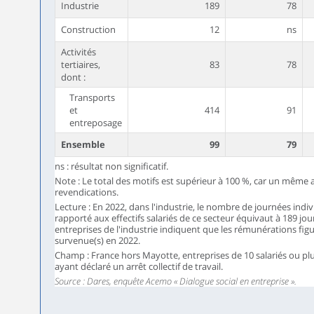
Industrie
189
78
Construction
12
ns
Activités
tertiaires,
83
78
dont :
Transports
et
414
91
entreposage
Ensemble
99
79
ns : résultat non significatif.
Note : Le total des motifs est supérieur à 100 %, car un même a
revendications.
Lecture : En 2022, dans l'industrie, le nombre de journées indiv
rapporté aux effectifs salariés de ce secteur équivaut à 189 jou
entreprises de l'industrie indiquent que les rémunérations figu
survenue(s) en 2022.
Champ : France hors Mayotte, entreprises de 10 salariés ou p
ayant déclaré un arrêt collectif de travail.
Source : Dares, enquête Acemo « Dialogue social en entreprise ».