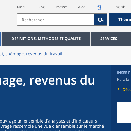
Menu
Blog
Presse
Aide
English
Thèm
DÉFINITIONS, MÉTHODES ET QUALITÉ
SERVICES
i, chômage, revenus du travail
INSEE 
age, revenus du
Paru le 
Déco
t ouvrage un ensemble d’analyses et d’indicateurs
 ouvrage rassemble une vue d’ensemble sur le marché