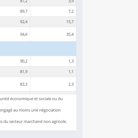
87,2
3,9
89,7
7,2
92,4
15,7
94,6
35,4
90,2
1,3
81,9
1,1
83,3
2,3
 l'unité économique et sociale ou du
90,7
2,8
nt engagé au moins une négociation
92,1
13,7
us du secteur marchand non agricole.
84,7
2,4