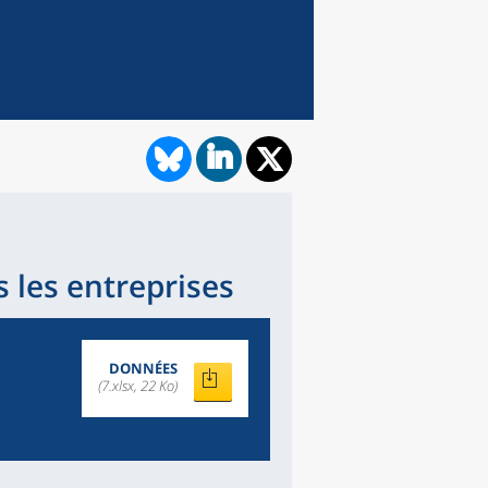
 les entreprises
DONNÉES
(7.xlsx, 22 Ko)