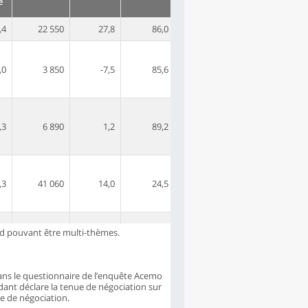
é
,4
22 550
27,8
86,0
,0
3 850
-7,5
85,6
,3
6 890
1,2
89,2
,3
41 060
14,0
24,5
 pouvant être multi-thèmes.
,7
19 800
2,1
55,9
,8
6 990
-5,6
70,8
ans le questionnaire de l’enquête Acemo
ndant déclare la tenue de négociation sur
e de négociation.
,1
3 630
30,3
89,0