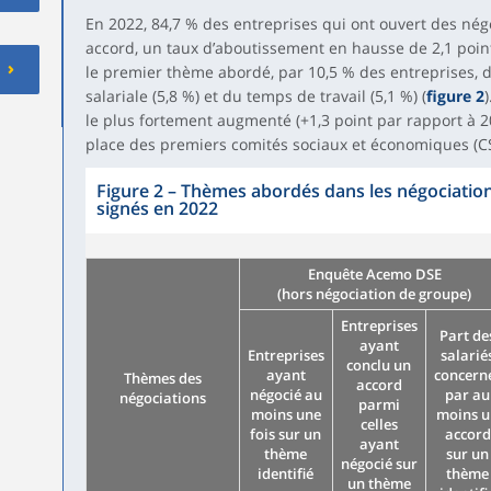
En 2022, 84,7 % des entreprises qui ont ouvert des né
accord, un taux d’aboutissement en hausse de 2,1 point
le premier thème abordé, par 10,5 % des entreprises, d
salariale (5,8 %) et du temps de travail (5,1 %) (
figure 2
le plus fortement augmenté (+1,3 point par rapport à 2
place des premiers comités sociaux et économiques (CS
Figure 2
–
Thèmes abordés dans les négociations
signés en 2022
Enquête Acemo DSE
(hors négociation de groupe)
Entreprises
Part de
ayant
Entreprises
salarié
conclu un
ayant
concern
Thèmes des
accord
négocié au
par au
négociations
parmi
moins une
moins 
celles
fois sur un
accord
ayant
thème
sur un
négocié sur
identifié
thème
un thème