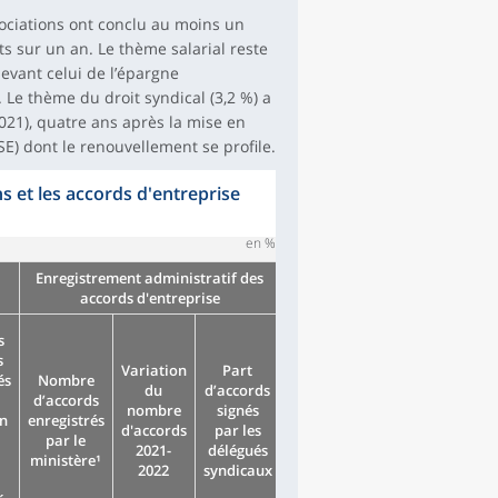
gociations ont conclu au moins un
s sur un an. Le thème salarial reste
evant celui de l’épargne
). Le thème du droit syndical (3,2 %) a
021), quatre ans après la mise en
E) dont le renouvellement se profile.
 et les accords d'entreprise
en %
Enregistrement administratif des
accords d'entreprise
s
s
Variation
Part
és
Nombre
du
d’accords
d’accords
nombre
signés
un
enregistrés
d'accords
par les
par le
2021-
délégués
ministère¹
2022
syndicaux