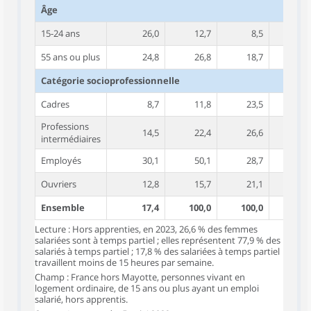
Âge
15-24 ans
26,0
12,7
8,5
36,
55 ans ou plus
24,8
26,8
18,7
25,
Catégorie socioprofessionnelle
Cadres
8,7
11,8
23,5
14,
Professions
14,5
22,4
26,6
12,
intermédiaires
Employés
30,1
50,1
28,7
20,
Ouvriers
12,8
15,7
21,1
21,
Ensemble
17,4
100,0
100,0
18,
Lecture : Hors apprenties, en 2023, 26,6 % des femmes
salariées sont à temps partiel ; elles représentent 77,9 % des
salariés à temps partiel ; 17,8 % des salariées à temps partiel
travaillent moins de 15 heures par semaine.
Champ : France hors Mayotte, personnes vivant en
logement ordinaire, de 15 ans ou plus ayant un emploi
salarié, hors apprentis.