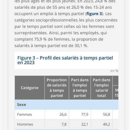
les plus âgés et les plus jeunes. En 2023, 24,8 % des
salariés de plus de 55 ans et 26,0 % des 15‑24 ans
occupent un emploi à temps partiel (
figure 3
). Les
catégories socioprofessionnelles les plus concernées
par le temps partiel sont celles où les femmes sont
surreprésentées. Ainsi, parmi les employés, qui
comptent 75,9 % de femmes, la proportion de
salariés à temps partiel est de 30,1 %.
Figure 3 – Profil des salariés à temps partiel
en 2023
en %
Proportion
Part dans
Part dans
D
de salariés
l'emploi
l'emploi
Catégorie
Moins d
à temps
à temps
salarié
15 heure
partiel
partiel
total
Sexe
Femmes
26,6
77,9
50,8
17,
Hommes
7,8
22,1
49,2
20,