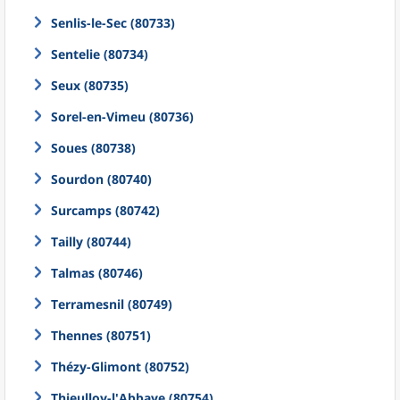
Senlis-le-Sec (80733)
Sentelie (80734)
Seux (80735)
Sorel-en-Vimeu (80736)
Soues (80738)
Sourdon (80740)
Surcamps (80742)
Tailly (80744)
Talmas (80746)
Terramesnil (80749)
Thennes (80751)
Thézy-Glimont (80752)
Thieulloy-l'Abbaye (80754)