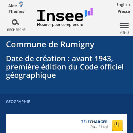
English
Aide
Thèmes
Presse
RECHERCHE
MENU
Commune
de
Rumigny
Date de création
: avant 1943,
première édition du Code officiel
géographique
GÉOGRAPHIE
TÉLÉCHARGER
(zip, 13 ko)