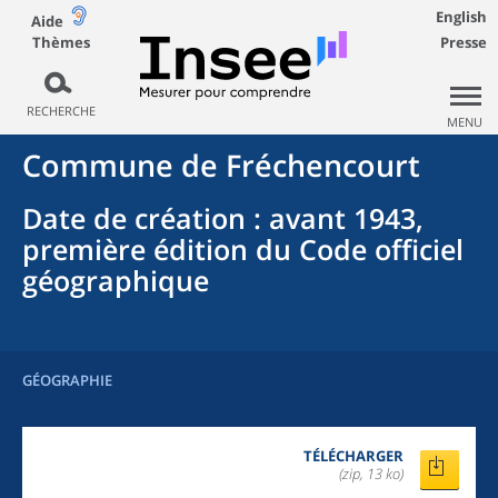
English
Aide
Thèmes
Presse
RECHERCHE
MENU
Commune
de
Fréchencourt
Date de création
: avant 1943,
première édition du Code officiel
géographique
GÉOGRAPHIE
TÉLÉCHARGER
(zip, 13 ko)