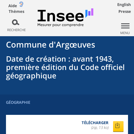
English
Aide
Thèmes
Presse
RECHERCHE
MENU
Commune
d'
Argœuves
Date de création
: avant 1943,
première édition du Code officiel
géographique
GÉOGRAPHIE
TÉLÉCHARGER
(zip, 13 ko)