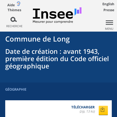
English
Aide
Thèmes
Presse
RECHERCHE
MENU
Commune
de
Long
Date de création
: avant 1943,
première édition du Code officiel
géographique
GÉOGRAPHIE
TÉLÉCHARGER
(zip, 13 ko)