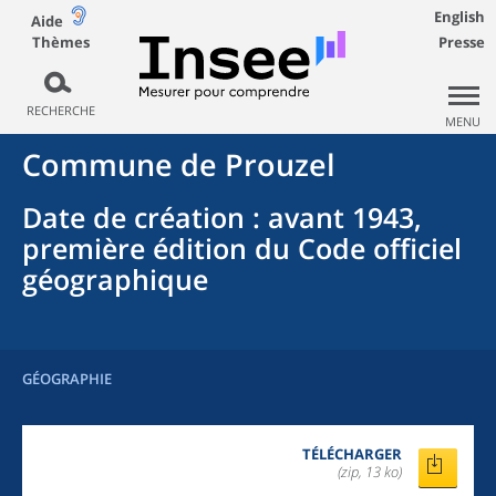
English
Aide
Thèmes
Presse
RECHERCHE
MENU
Commune
de
Prouzel
Date de création
: avant 1943,
première édition du Code officiel
géographique
GÉOGRAPHIE
TÉLÉCHARGER
(zip, 13 ko)