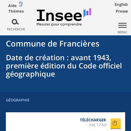
English
Aide
Thèmes
Presse
RECHERCHE
MENU
Commune
de
Francières
Date de création
: avant 1943,
première édition du Code officiel
géographique
GÉOGRAPHIE
TÉLÉCHARGER
(zip, 13 ko)