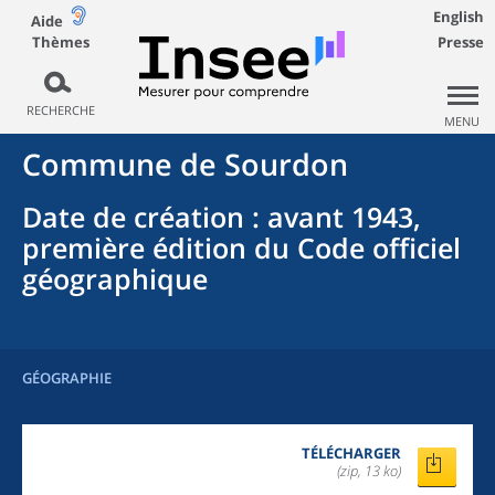
English
Aide
Thèmes
Presse
RECHERCHE
MENU
Commune
de
Sourdon
Date de création
: avant 1943,
première édition du Code officiel
géographique
GÉOGRAPHIE
TÉLÉCHARGER
(zip, 13 ko)