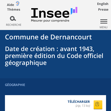
English
Aide
Thèmes
Presse
RECHERCHE
MENU
Commune
de
Dernancourt
Date de création
: avant 1943,
première édition du Code officiel
géographique
GÉOGRAPHIE
TÉLÉCHARGER
(zip, 13 ko)