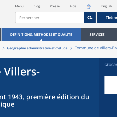
Menu
Blog
Presse
Aide
English
Thèm
DÉFINITIONS, MÉTHODES ET QUALITÉ
SERVICES
Commune
de
Villers-B
Géographie administrative et d’étude
GÉOGR
e
Villers-
nt 1943, première édition du
hique