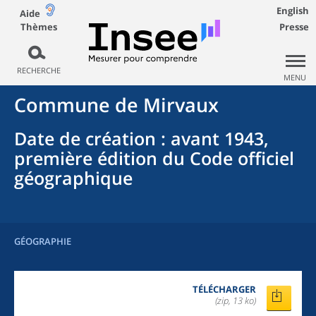
English
Aide
Thèmes
Presse
RECHERCHE
MENU
Commune
de
Mirvaux
Date de création
: avant 1943,
première édition du Code officiel
géographique
GÉOGRAPHIE
TÉLÉCHARGER
(zip, 13 ko)