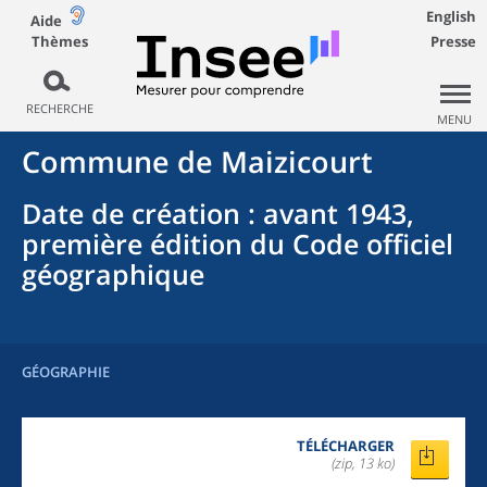
English
Aide
Thèmes
Presse
RECHERCHE
MENU
Commune
de
Maizicourt
Date de création
: avant 1943,
première édition du Code officiel
géographique
GÉOGRAPHIE
TÉLÉCHARGER
(zip, 13 ko)