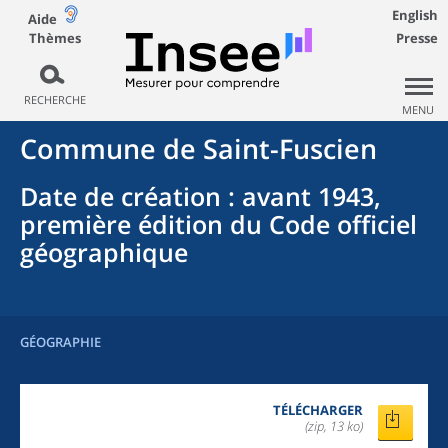
English
Aide
Thèmes
Presse
RECHERCHE
MENU
Commune
de
Saint-Fuscien
Date de création
: avant 1943,
première édition du Code officiel
géographique
GÉOGRAPHIE
TÉLÉCHARGER
(zip, 13 ko)