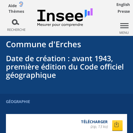
English
Aide
Thèmes
Presse
RECHERCHE
MENU
Commune
d'
Erches
Date de création
: avant 1943,
première édition du Code officiel
géographique
GÉOGRAPHIE
TÉLÉCHARGER
(zip, 13 ko)