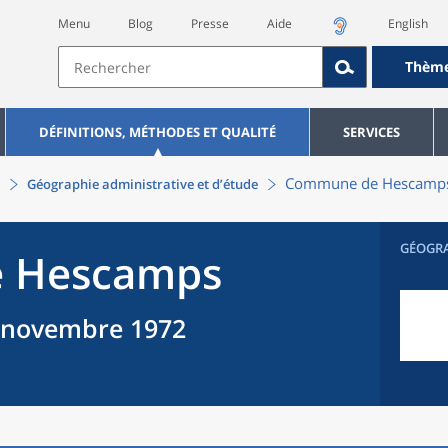
Menu
Blog
Presse
Aide
English
Thèm
DÉFINITIONS, MÉTHODES ET QUALITÉ
SERVICES
Commune
de
Hescamp
Géographie administrative et d’étude
GÉOGR
e
Hescamps
 novembre 1972